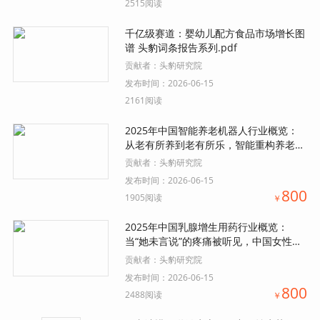
2515阅读
千亿级赛道：婴幼儿配方食品市场增长图
谱 头豹词条报告系列.pdf
贡献者：
头豹研究院
发布时间：
2026-06-15
2161阅读
2025年中国智能养老机器人行业概览：
从老有所养到老有所乐，智能重构养老体
验.pdf
贡献者：
头豹研究院
发布时间：
2026-06-15
800
1905阅读
￥
2025年中国乳腺增生用药行业概览：
当“她未言说”的疼痛被听见，中国女性健
康市场是否已按下“加速键”？.pdf
贡献者：
头豹研究院
发布时间：
2026-06-15
800
2488阅读
￥