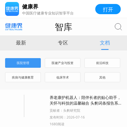
健康界
打开
中国医疗健康专业知识智享平台
智库
最新
专区
文档
医院管理
医健产业与投资
前沿科技
疾病与健康教育
临床学术
其他
养老康护机器人：陪伴长者的贴心助手，
关怀与科技的温馨融合 头豹词条报告系
列.pdf
贡献者：
头豹研究院
发布时间：
2026-07-16
1680阅读