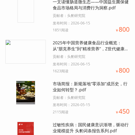
一文读懂肠道微生态——中国益生菌保健
食品市场格局与消费行为洞察.pdf
贡献者：
头豹研究院
发布时间：
2026-06-15
800
1851阅读
￥
2025年中国营养健康食品行业概览：
从“朋克养生”到“精准营养”，Z世代健康消
费觉醒下的行业发展新态势.pdf
贡献者：
头豹研究院
发布时间：
2026-06-15
800
1623阅读
￥
市场简报：新规落地“零添加”成历史，行
业如何转型？.pdf
贡献者：
头豹研究院
发布时间：
2026-05-15
450
2115阅读
￥
过敏性疾病：国民健康意识渐增，驱动行
业规模提升 头豹词条报告系列.pdf