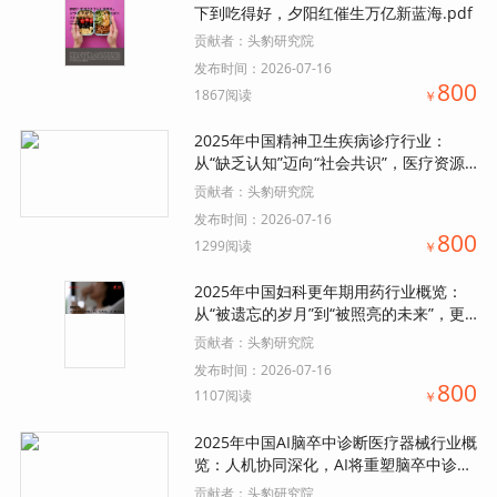
下到吃得好，夕阳红催生万亿新蓝海.pdf
贡献者：
头豹研究院
发布时间：
2026-07-16
800
1867阅读
￥
2025年中国精神卫生疾病诊疗行业：
从“缺乏认知”迈向“社会共识”，医疗资源
配置的充足与均等化发展逐步抹去精神卫
贡献者：
头豹研究院
生疾病污名.pdf
发布时间：
2026-07-16
800
1299阅读
￥
2025年中国妇科更年期用药行业概览：
从“被遗忘的岁月”到“被照亮的未来”，更
年期用药帮助女性跨越寒冬.pdf
贡献者：
头豹研究院
发布时间：
2026-07-16
800
1107阅读
￥
2025年中国AI脑卒中诊断医疗器械行业概
览：人机协同深化，AI将重塑脑卒中诊疗
生态链.pdf
贡献者：
头豹研究院