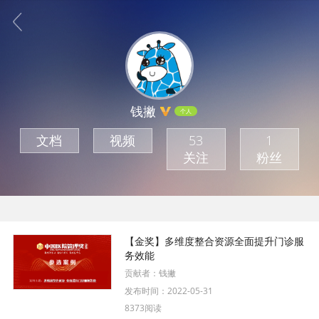
钱撇
个人
文档
视频
53
1
关注
粉丝
【金奖】多维度整合资源全面提升门诊服
务效能
贡献者：
钱撇
发布时间：
2022-05-31
8373阅读