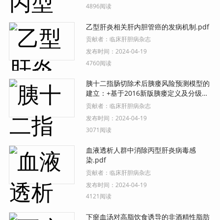
4896阅读
乙型肝炎相关肝内胆管癌的发病机制.pdf
贡献者：
临床肝胆病杂志
发布时间：
2024-04-19
4760阅读
胰十二指肠切除术后胰瘘风险预测模型的
建立：+基于2016新版胰瘘定义及分级系
统.pdf
贡献者：
临床肝胆病杂志
发布时间：
2024-04-19
3071阅读
血液透析人群中消除丙型肝炎病毒感
染.pdf
贡献者：
临床肝胆病杂志
发布时间：
2024-04-19
4121阅读
下瘀血汤对高脂饮食诱导的非酒精性脂肪