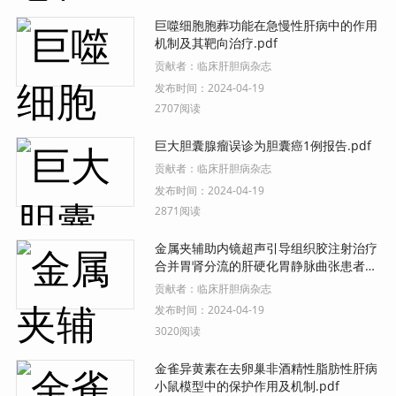
巨噬细胞胞葬功能在急慢性肝病中的作用
机制及其靶向治疗.pdf
贡献者：
临床肝胆病杂志
发布时间：
2024-04-19
2707阅读
巨大胆囊腺瘤误诊为胆囊癌1例报告.pdf
贡献者：
临床肝胆病杂志
发布时间：
2024-04-19
2871阅读
金属夹辅助内镜超声引导组织胶注射治疗
合并胃肾分流的肝硬化胃静脉曲张患者的
效果初探.pdf
贡献者：
临床肝胆病杂志
发布时间：
2024-04-19
3020阅读
金雀异黄素在去卵巢非酒精性脂肪性肝病
小鼠模型中的保护作用及机制.pdf