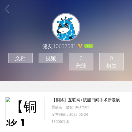
健友10637581
个人
文档
视频
0
0
关注
粉丝
【铜奖】互联网+赋能日间手术新发展
贡献者：
健友10637581
发布时间：
2022-06-24
13506阅读