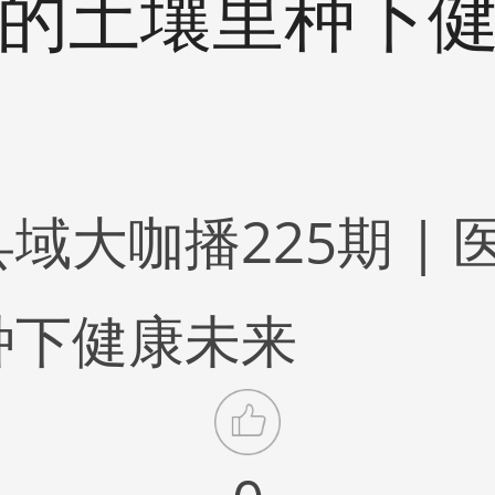
的土壤里种下
域大咖播225期 |
种下健康未来