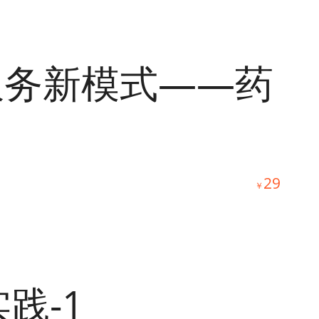
服务新模式——药
29
￥
践-1