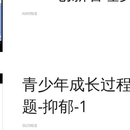
4689阅读
青少年成长过
题-抑郁-1
3629阅读