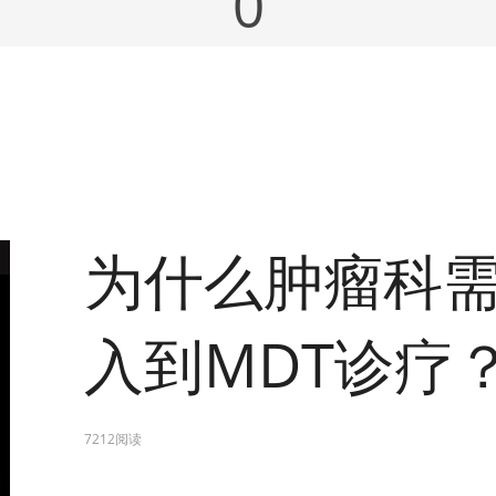
0
为什么肿瘤科
入到MDT诊疗
7212阅读