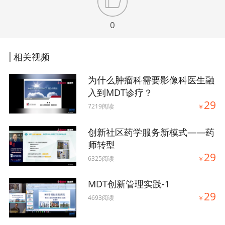
0
相关视频
为什么肿瘤科需要影像科医生融
入到MDT诊疗？
29
7219阅读
￥
创新社区药学服务新模式——药
师转型
29
6325阅读
￥
MDT创新管理实践-1
29
4693阅读
￥