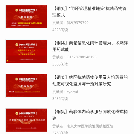
【铜奖】“闭环管理精准施策”抗菌药物管
理模式
贡献者：
健友9379799
4223阅读
【铜奖】药箱信息化闭环管理为手术麻醉
用药赋能
贡献者：
O1528788148193
3805阅读
【铜奖】病区抗菌药物使用及人均药费的
动态可视化监测与干预对策研究
贡献者：
cydcyd
3435阅读
【铜奖】药联体内药学服务同质化模式构
建
贡献者：
南京大学医学院附属鼓楼医院
3763阅读