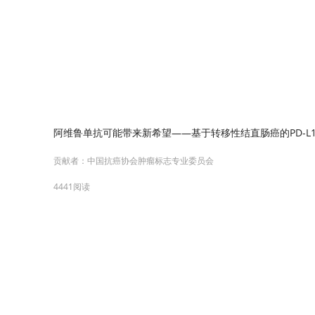
阿维鲁单抗可能带来新希望——基于转移性结直肠癌的PD-L
贡献者：
中国抗癌协会肿瘤标志专业委员会
4441阅读