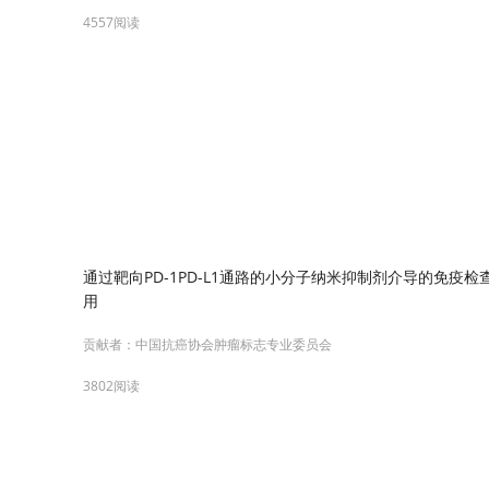
4557阅读
通过靶向PD-1PD-L1通路的小分子纳米抑制剂介导的免
用
贡献者：
中国抗癌协会肿瘤标志专业委员会
3802阅读