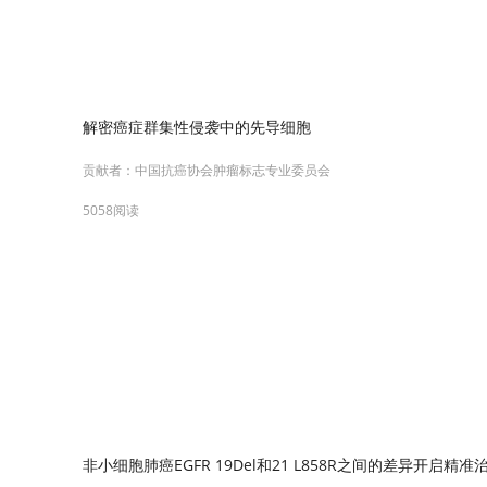
解密癌症群集性侵袭中的先导细胞
贡献者：
中国抗癌协会肿瘤标志专业委员会
5058阅读
非小细胞肺癌EGFR 19Del和21 L858R之间的差异开启精