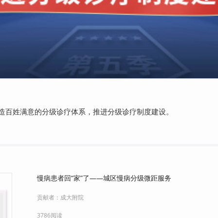
造百姓满意的分级诊疗体系，推进分级诊疗制度建设。
慢病患者回“家”了——城区慢病分级微距服务
贡献者：
成大附院
3786阅读