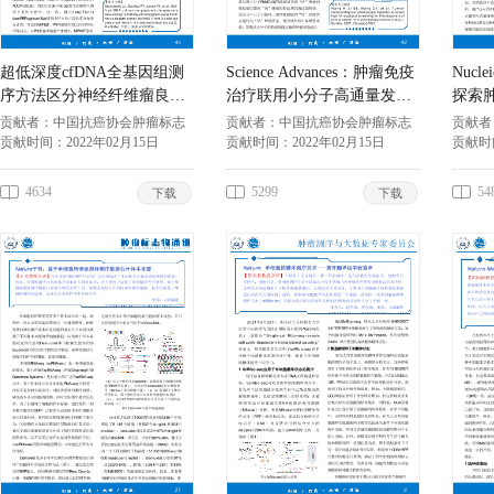
超低深度cfDNA全基因组测
Science Advances：肿瘤免疫
Nucle
序方法区分神经纤维瘤良恶
治疗联用小分子高通量发现
探索
性病变
的新策略
GEPI
贡献者：
中国抗癌协会肿瘤标志
贡献者：
中国抗癌协会肿瘤标志
贡献者
专业委员会
贡献时间：
2022年02月15日
专业委员会
贡献时间：
2022年02月15日
专业委
贡献时
4634
5299
54
下载
下载