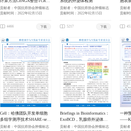
计算方法CoNGA整合TCR和
系统的外泌体检测
胞表
转录组促进 新的T细胞亚型
贡献者：
中国抗癌协会肿瘤标志
贡献者：
中国抗癌协会肿瘤标志
贡献者
专业委员会
贡献时间：
2022年02月15日
专业委员会
贡献时间：
2022年02月15日
专业委
贡献时
4466
5217
45
下载
下载
Cell：哈佛团队开发单细胞
Briefings in Bioinformatics：
一种
多组学测序技术SHARE-seq
ExoBCD，乳腺癌外泌体数
——K
预测细胞命运
据库
贡献者：
中国抗癌协会肿瘤标志
贡献者：
中国抗癌协会肿瘤标志
贡献者