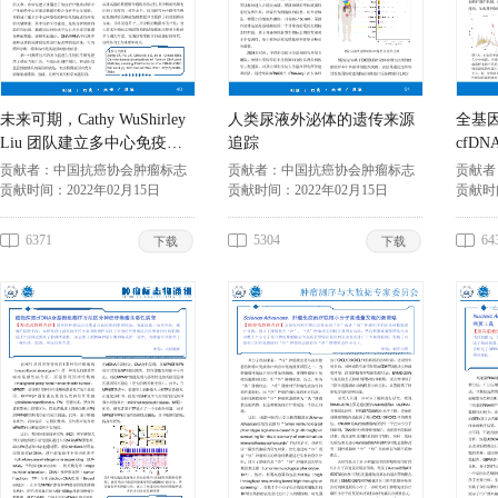
未来可期，Cathy WuShirley
人类尿液外泌体的遗传来源
全基
Liu 团队建立多中心免疫肿
追踪
cfD
瘤生物标志物开发平台
贡献者：
中国抗癌协会肿瘤标志
贡献者：
中国抗癌协会肿瘤标志
贡献者
专业委员会
贡献时间：
2022年02月15日
专业委员会
贡献时间：
2022年02月15日
专业委
贡献时
6371
5304
64
下载
下载