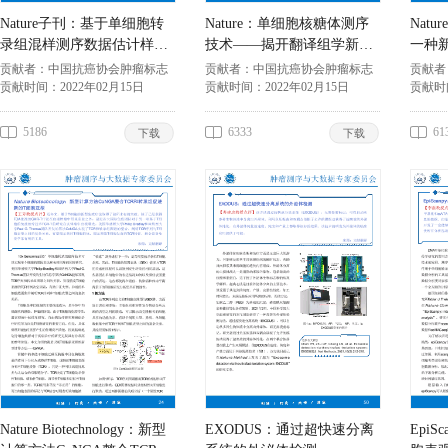
Nature子刊：基于单细胞转
Nature：单细胞核糖体测序
Natu
录组混样测序数据估计样本
技术——揭开翻译组学新篇
一种
来源
章
学分
贡献者：
中国抗癌协会肿瘤标志
贡献者：
中国抗癌协会肿瘤标志
贡献者
专业委员会
贡献时间：
2022年02月15日
专业委员会
贡献时间：
2022年02月15日
专业委
贡献时
5186
6333
61
下载
下载
Nature Biotechnology：新型
EXODUS：通过超快速分离
Epi