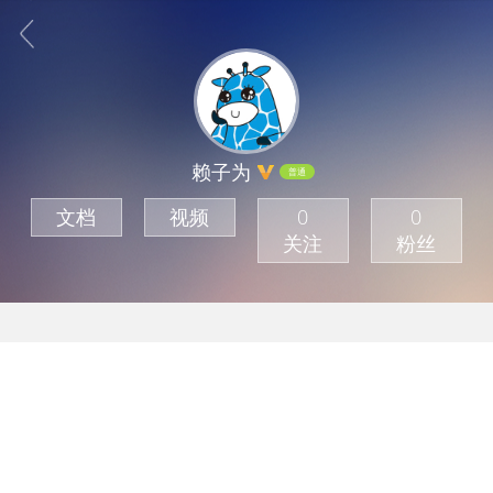
赖子为
普通
文档
视频
0
0
关注
粉丝