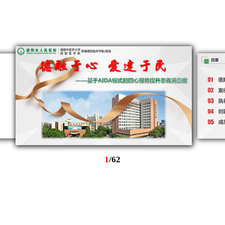
1
/
62