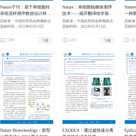
Nature子刊：基于单细胞转
Nature：单细胞核糖体测序
Natu
录组混样测序数据估计样本
技术——揭开翻译组学新篇
一种
来源
章
学分
贡献者：
中国抗癌协会肿瘤标志
贡献者：
中国抗癌协会肿瘤标志
贡献者
专业委员会
贡献时间：
2022年02月15日
专业委员会
贡献时间：
2022年02月15日
专业委
贡献时
5189
6335
61
下载
下载
Nature Biotechnology：新型
EXODUS：通过超快速分离
Epi