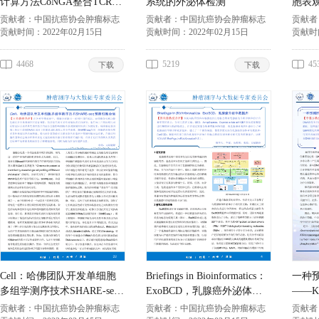
计算方法CoNGA整合TCR和
系统的外泌体检测
胞表
转录组促进 新的T细胞亚型
贡献者：
中国抗癌协会肿瘤标志
贡献者：
中国抗癌协会肿瘤标志
贡献者
专业委员会
贡献时间：
2022年02月15日
专业委员会
贡献时间：
2022年02月15日
专业委
贡献时
4468
5219
45
下载
下载
Cell：哈佛团队开发单细胞
Briefings in Bioinformatics：
一种
多组学测序技术SHARE-seq
ExoBCD，乳腺癌外泌体数
——K
预测细胞命运
据库
贡献者：
中国抗癌协会肿瘤标志
贡献者：
中国抗癌协会肿瘤标志
贡献者