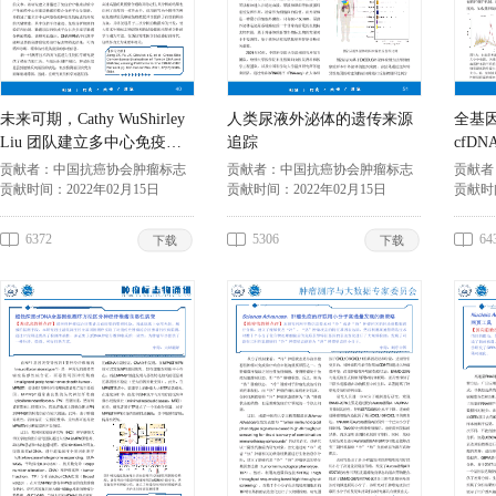
未来可期，Cathy WuShirley
人类尿液外泌体的遗传来源
全基
Liu 团队建立多中心免疫肿
追踪
cfD
瘤生物标志物开发平台
贡献者：
中国抗癌协会肿瘤标志
贡献者：
中国抗癌协会肿瘤标志
贡献者
专业委员会
贡献时间：
2022年02月15日
专业委员会
贡献时间：
2022年02月15日
专业委
贡献时
6372
5306
64
下载
下载